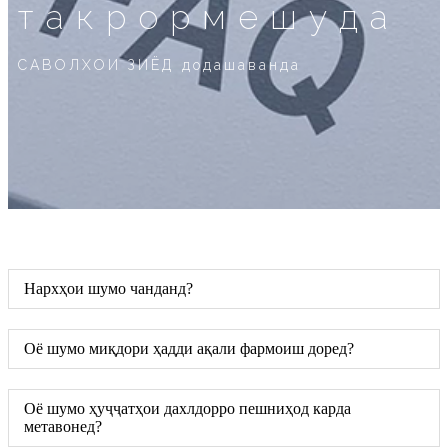
такрормешуда
САВОЛХОИ ЗИЁД додашаванда
Нархҳои шумо чанданд?
Оё шумо миқдори ҳадди ақали фармоиш доред?
Оё шумо ҳуҷҷатҳои дахлдорро пешниҳод карда
метавонед?