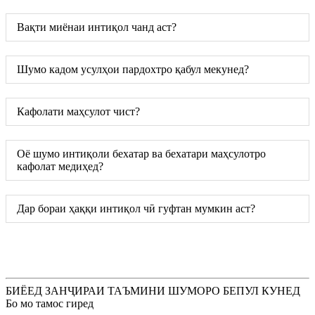
Вақти миёнаи интиқол чанд аст?
Шумо кадом усулҳои пардохтро қабул мекунед?
Кафолати маҳсулот чист?
Оё шумо интиқоли бехатар ва бехатари маҳсулотро
кафолат медиҳед?
Дар бораи ҳаққи интиқол чӣ гуфтан мумкин аст?
БИЁЕД ЗАНҶИРАИ ТАЪМИНИ ШУМОРО БЕПУЛ КУНЕД
Бо мо тамос гиред