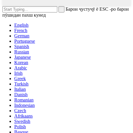
Барои ҷустуҷӯ ё ESC -ро барои
пӯшидан пахш кунед
English
French
German
Portuguese
Spanish
Russian
Japanese
Korean
Arabic
Irish
Greek
Turkish
Italian
Danish
Romanian
Indonesian
Czech
Afrikaans
Swedish
Polish
Basque