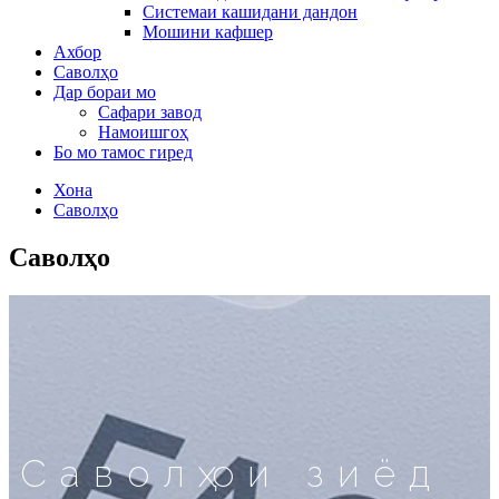
Системаи кашидани дандон
Мошини кафшер
Ахбор
Саволҳо
Дар бораи мо
Сафари завод
Намоишгоҳ
Бо мо тамос гиред
Хона
Саволҳо
Саволҳо
Саволҳои зиёд