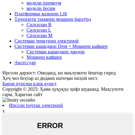
модели премиум
модели бесим
Платформаи вазнини Lfit
Таҷҳизоти таъмири мошини бархӯрд
Силсилаи B
Силсилаи L
Силсилаи М
Системаи ченкунии электронӣ
Системаи кашидани Dent + Мошини кафшер
Системаи кашидани дандон
Мошини кафшер
Аксессуар
Ирсоли дархост: Омодаед, ки маълумоти бештар гиред
Ҳеҷ чиз беҳтар аз дидани натиҷаи ниҳоӣ нест.
Барои пурсиш клик кунед
Copyright © 2025: Ҳама ҳуқуқҳо ҳифз шудаанд. Маҳсулоти
гарм, Харитаи сайт
Ирсоли почтаи электронӣ
x