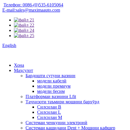
Телефон: 0086-(0)535-6105064
E-mail:sales@maximaauto.com
English
Хона
Маҳсулот
Бардошти сутуни вазнин
модели кабелӣ
модели премиум
модели бесим
Платформаи вазнини Lfit
Таҷҳизоти таъмири мошини бархӯрд
Силсилаи B
Силсилаи L
Силсилаи М
Системаи ченкунии электронӣ
Системаи кашидани Dent + Мошини кафшер