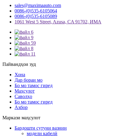
sales@maximaauto.com
0086-(0)535-6105064
0086-(0)535-6105089
1061 West 5 Street, Azusa, CA 91702, ИМА
Пайвандҳои зуд
Хона
Дар бораи мо
Бо мо тамос гиред
Маҳсулот
Саволҳо
Бо мо тамос гиред
Ахбор
Маркази маҳсулот
Бардошти сутуни вазнин
модели кабелӣ